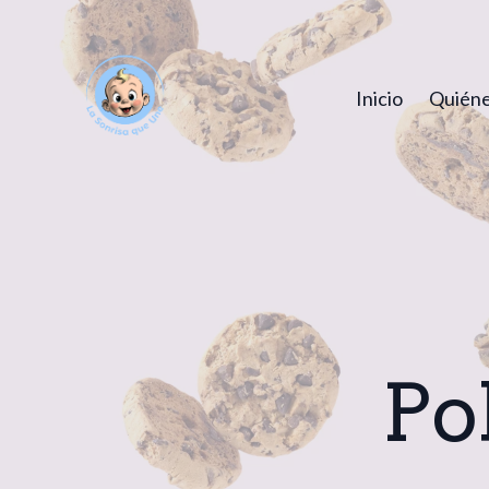
Inicio
Quiéne
Po