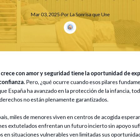
Mar 03, 2025
·
Por
La
Sonrisa que Une
 crece con amor y seguridad tiene la oportunidad de exp
confianza.
Pero, ¿qué ocurre cuando esos pilares fundam
ue España ha avanzado en la protección de la infancia, tod
 derechos no están plenamente garantizados.
aís, miles de menores viven en centros de acogida espera
enes extutelados enfrentan un futuro incierto sin apoyo suf
 en situaciones vulnerables ven limitadas sus oportunida