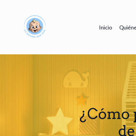
Inicio
Quiéne
¿Cómo p
de