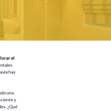
lorar el
entales
avía hay
ndo una
iciente y
des. ¿Qué