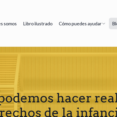
s somos
Libro ilustrado
Cómo puedes ayudar
Bl
odemos hacer real
rechos de la infanc