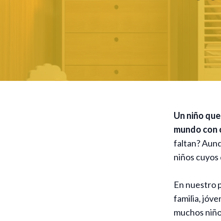
Un niño que
mundo con 
faltan? Aunq
niños cuyos
En nuestro p
familia, jóv
muchos niños