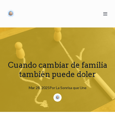
Cuando cambiar de familia
también puede doler
Mar 28, 2025
Por
La
Sonrisa que Une