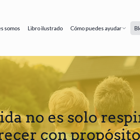
s somos
Libro ilustrado
Cómo puedes ayudar
Bl
ida no es solo respi
recer con propósit