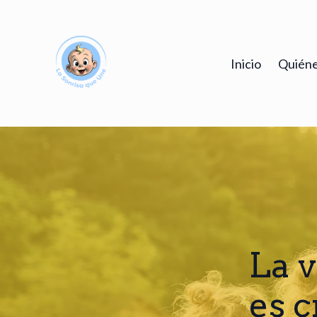
Inicio
Quiéne
La v
es c