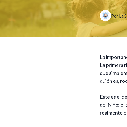
Por
La
S
La importan
La primera r
que simplem
quién es, ro
Este es el d
del Niño: el
realmente es