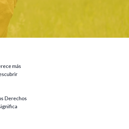
merece más
escubrir
los Derechos
significa